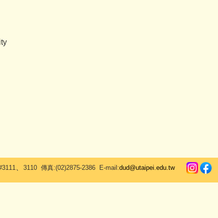
ty
、
#3111
3110 傳真:(02)2875-2386 E-mail:
dud@utaipei.edu.tw