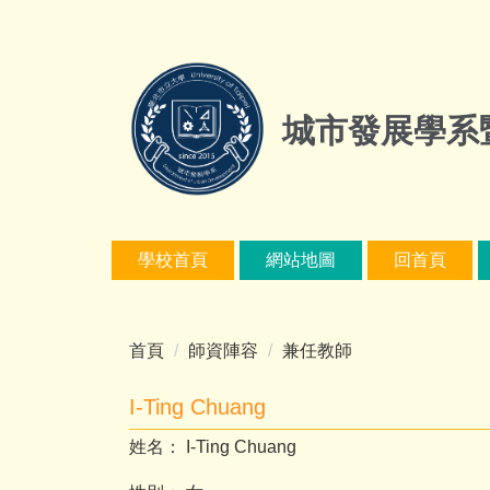
跳
到
主
要
內
城市發展學系
容
區
學校首頁
網站地圖
回首頁
首頁
師資陣容
兼任教師
I-Ting Chuang
姓名： I-Ting Chuang